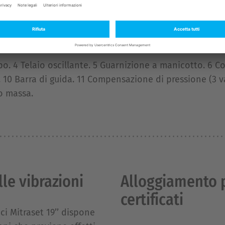
. 4 Telaio oscillante. 5 Guarnizione a manicotto. 6 Cop
 10 Barra di guida. 11 Compensazione di pressione (3 va
o massa.
le vibrazioni
Alloggiamento p
certificati
ici Mitraset 19’’ dispone