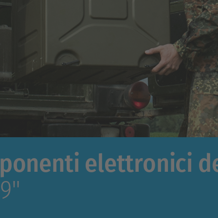
onenti elettronici de
19"