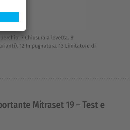
erchio. 7 Chiusura a levetta. 8
rianti). 12 Impugnatura. 13 Limitatore di
ortante Mitraset 19 – Test e