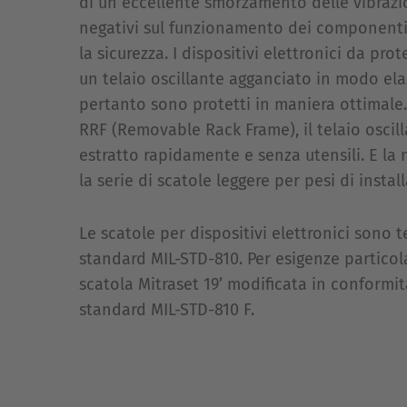
di un eccellente smorzamento delle vibrazio
negativi sul funzionamento dei componenti
la sicurezza. I dispositivi elettronici da pro
un telaio oscillante agganciato in modo elas
pertanto sono protetti in maniera ottimale.
RRF (Removable Rack Frame), il telaio oscill
estratto rapidamente e senza utensili. E la 
la serie di scatole leggere per pesi di instal
Le scatole per dispositivi elettronici sono 
standard MIL-STD-810. Per esigenze particola
scatola Mitraset 19’ modificata in conformità
standard MIL-STD-810 F.