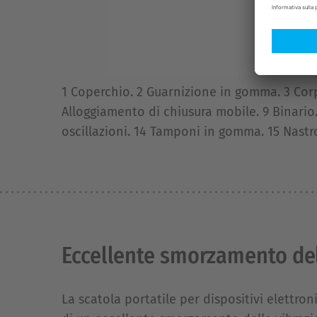
1 Coperchio. 2 Guarnizione in gomma. 3 Corpo
Alloggiamento di chiusura mobile. 9 Binario.
oscillazioni. 14 Tamponi in gomma. 15 Nastr
Eccellente smorzamento del
La scatola portatile per dispositivi elettron