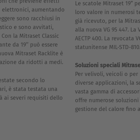
ni che previene effetti
Le scatole Mitraset 19” p
 elettronici, aumentando
loro valore in numerosi t
teggere sono racchiusi in
già ricevuto, per la Mitra
tico e sono avvitati,
alla nuova VG 95 447. La 
 Con la Mitraset Classic
AECTP 400. La revocata VG
ante da 19’’ può essere
statunitense MIL-STD-810
nuova Mitraset Racklite è
lazione da ridotti a medi.
Soluzioni speciali Mitras
Per velivoli, veicoli o per
testate secondo lo
diverse applicazioni, la s
ri, è stata testata una
vasta gamma di accessori
 ai severi requisiti dello
offre numerose soluzioni s
gestione del calore fino a