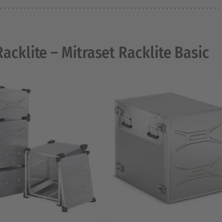
Racklite – Mitraset Racklite Basic