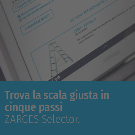
Trova la scala giusta in
cinque passi
ZARGES Selector.