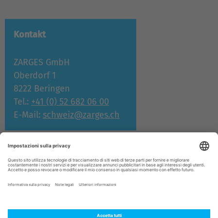
Kontakt
ZARGES GmbH
Oberdorf 1
8222 Beringen
Tel.:
+41 (0) 52 682 06 00
E-Mail:
schweiz@zarges.ch
Produkte
Azienda
© ZARGES 2026