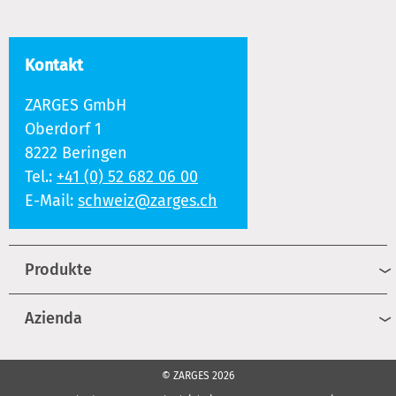
Kontakt
ZARGES GmbH
Oberdorf 1
8222 Beringen
Tel.:
+41 (0) 52 682 06 00
E-Mail:
schweiz@zarges.ch
Produkte
Azienda
© ZARGES 2026