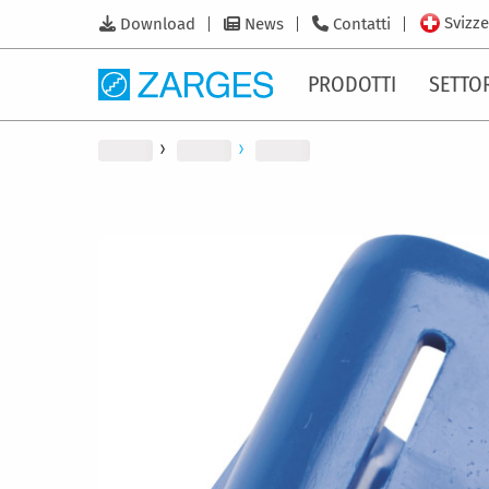
Svizze
Download
News
Contatti
PRODOTTI
SETTO
Vai
alla
fine
della
galleria
di
immagini