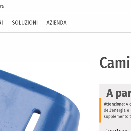
ra
RI
SOLUZIONI
AZIENDA
Cami
A par
Attenzione:
A c
dell'energia e
supplemento te