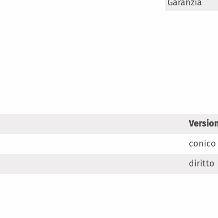
Maggiori
Garanzia
Informazioni
Versio
conico
diritto