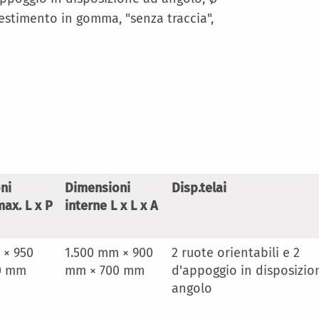
estimento in gomma, "senza traccia",
ni
Dimensioni
Disp.telai
ax. L x P
interne L x L x A
 × 950
1.500 mm × 900
2 ruote orientabili e 2
0 mm
mm × 700 mm
d'appoggio in disposizio
angolo