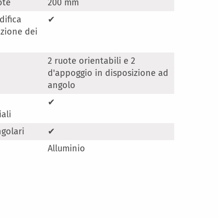
ote
200 mm
difica
✔
izione dei
2 ruote orientabili e 2
d'appoggio in disposizione ad
angolo
✔
ali
golari
✔
Alluminio