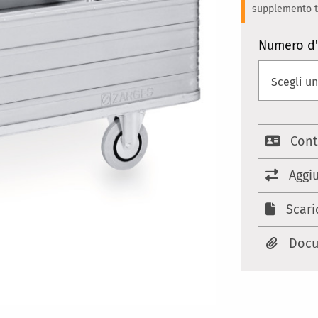
supplemento te
Numero d'
Cont
Aggi
Scari
Docu