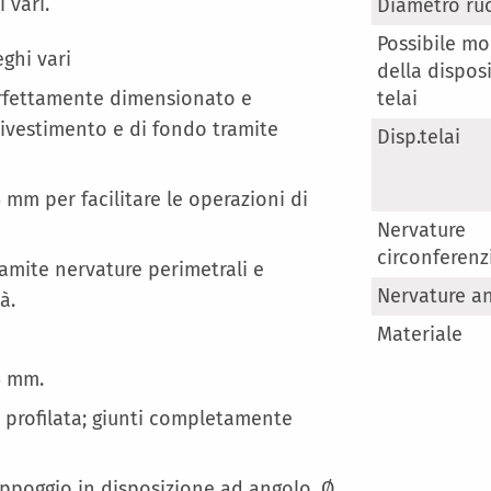
Maggiori
 vari.
Diametro ru
Informazioni
Possibile mo
eghi vari
della dispos
erfettamente dimensionato e
telai
rivestimento e di fondo tramite
Disp.telai
5 mm per facilitare le operazioni di
Nervature
circonferenzi
tramite nervature perimetrali e
Nervature an
à.
Materiale
95 mm.
a profilata; giunti completamente
'appoggio in disposizione ad angolo, Ø