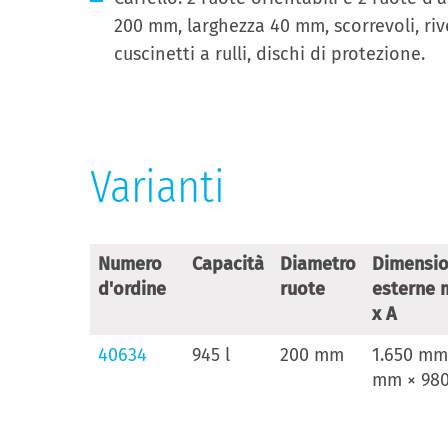
200 mm, larghezza 40 mm, scorrevoli, riv
cuscinetti a rulli, dischi di protezione.
Varianti
Numero
Capacità
Diametro
Dimensio
d'ordine
ruote
esterne m
x A
40634
945 l
200 mm
1.650 mm
mm × 98