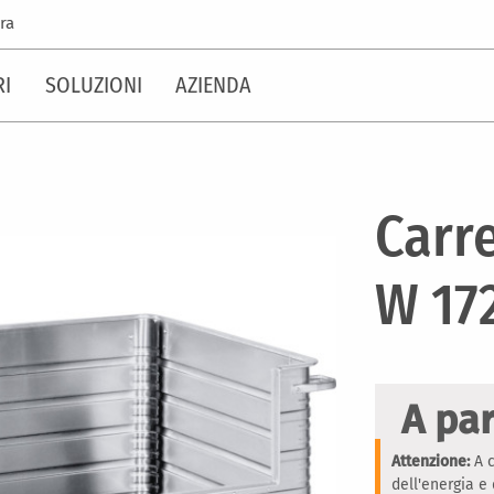
ra
RI
SOLUZIONI
AZIENDA
Carre
W 17
A par
Attenzione:
A c
dell'energia e