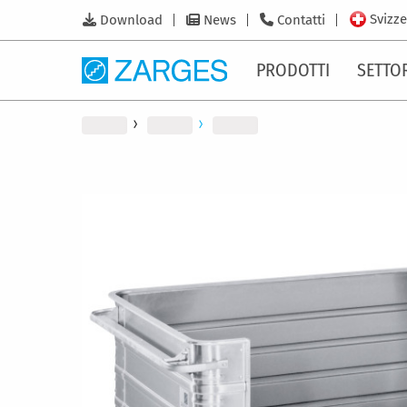
Svizze
Download
News
Contatti
PRODOTTI
SETTO
Vai
alla
fine
della
galleria
di
immagini