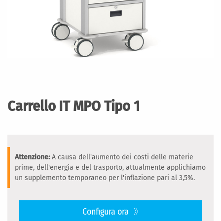
Vai
all'inizio
della
Carrello IT MPO Tipo 1
galleria
di
immagini
Attenzione:
A causa dell'aumento dei costi delle materie
prime, dell'energia e del trasporto, attualmente applichiamo
un supplemento temporaneo per l'inflazione pari al 3,5%.
Configura ora