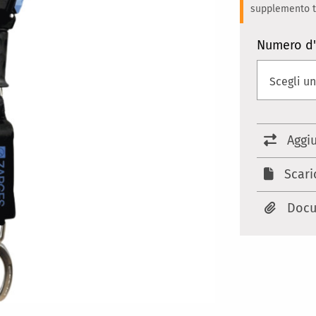
supplemento te
Numero d'
Aggi
Scari
Docu