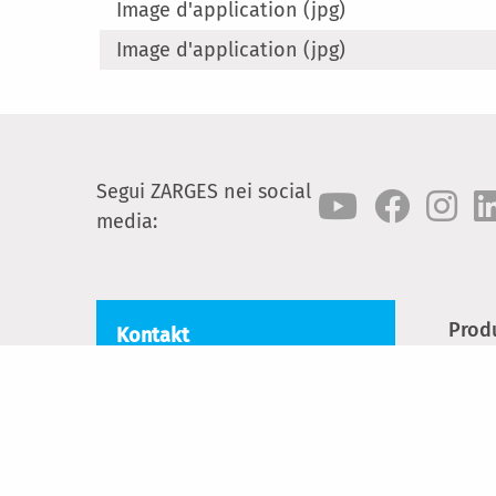
Image d'application (jpg)
Image d'application (jpg)
Segui ZARGES nei social
media:
Prod
Kontakt
Scale
ZARGES GmbH
Oberdorf 1
Scal
8222 Beringen
Ponte
Tel.:
+41 (0) 52 682 06 00