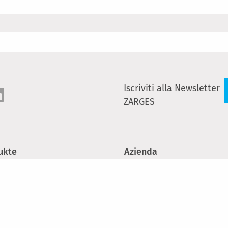
Iscriviti alla Newsletter
ZARGES
ukte
Azienda
 e piattaforme
Chi siamo
e
Sostenibilità
ggi mobili
Carriera