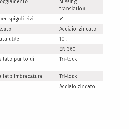
lloggiamento
Missing
translation
er spigoli vivi
✔
ssuto
Acciaio, zincato
ta utile
10 J
EN 360
 lato punto di
Tri-lock
 lato imbracatura
Tri-lock
Acciaio zincato