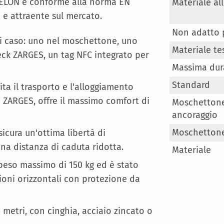
Maggiori
EXHELON è conforme alla norma EN
Materiale a
Informazioni
e e attraente sul mercato.
Non adatto p
di caso: uno nel moschettone, uno
Materiale te
eck ZARGES, un tag NFC integrato per
Massima dura
Standard
ta il trasporto e l'alloggiamento
 ZARGES, offre il massimo comfort di
Moschettone
ancoraggio
Moschettone
sicura un'ottima libertà di
 distanza di caduta ridotta.
Materiale
 peso massimo di 150 kg ed è stato
ioni orizzontali con protezione da
5 metri, con cinghia, acciaio zincato o