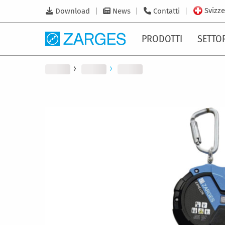
Svizze
Download
News
Contatti
PRODOTTI
SETTO
Vai
alla
fine
della
galleria
di
immagini