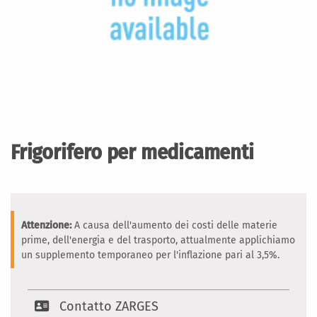
Vai
all'inizio
della
Frigorifero per medicamenti
galleria
di
immagini
Attenzione:
A causa dell'aumento dei costi delle materie
prime, dell'energia e del trasporto, attualmente applichiamo
un supplemento temporaneo per l'inflazione pari al 3,5%.
Contatto ZARGES