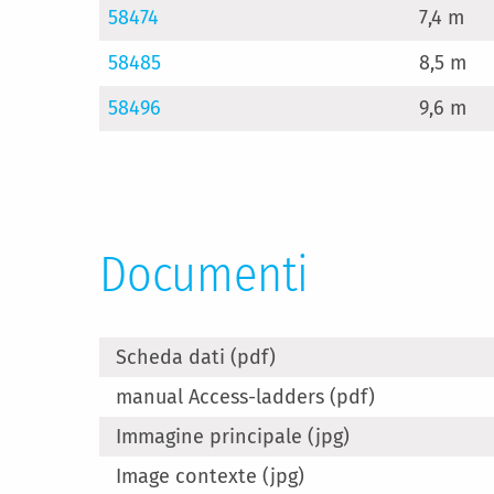
58474
7,4 m
58485
8,5 m
58496
9,6 m
Documenti
Scheda dati (pdf)
manual Access-ladders (pdf)
Immagine principale (jpg)
Image contexte (jpg)