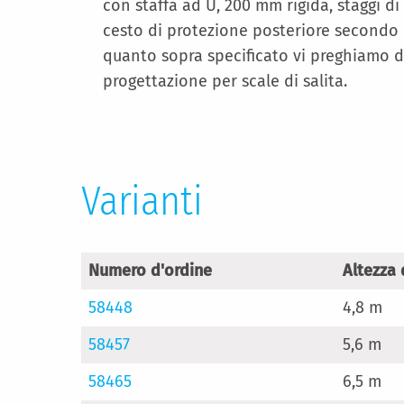
con staffa ad U, 200 mm rigida, staggi di 
cesto di protezione posteriore secondo DI
quanto sopra specificato vi preghiamo di 
progettazione per scale di salita.
Varianti
Numero d'ordine
Altezza 
58448
4,8 m
58457
5,6 m
58465
6,5 m