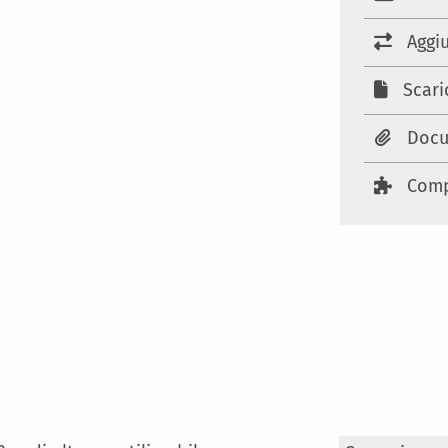
Aggi
Scari
Docu
Comp