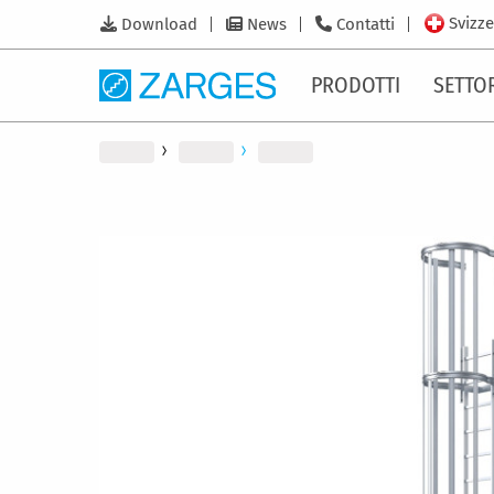
Svizze
Download
News
Contatti
PRODOTTI
SETTO
Vai
alla
fine
della
galleria
di
immagini