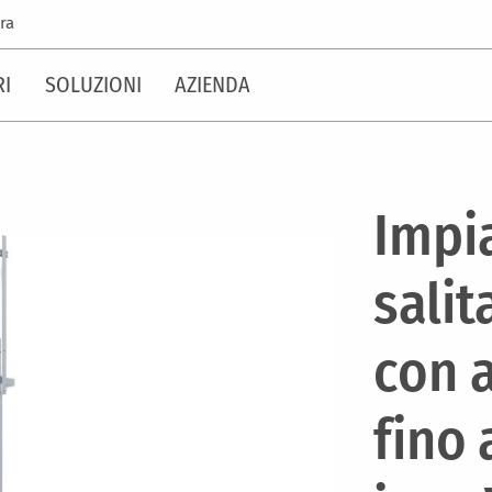
ra
RI
SOLUZIONI
AZIENDA
Impia
salit
con a
fino 