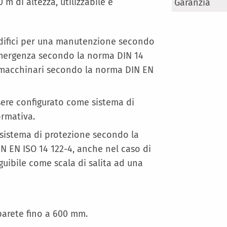
Maggiori
 m di altezza, utilizzabile e
Garanzia
Informazioni
edifici per una manutenzione secondo
emergenza secondo la norma DIN 14
r macchinari secondo la norma DIN EN
sere configurato come sistema di
ormativa.
 sistema di protezione secondo la
IN EN ISO 14 122-4, anche nel caso di
guibile come scala di salita ad una
parete fino a 600 mm.