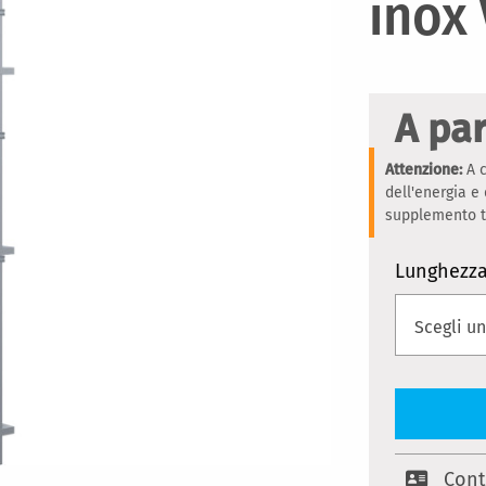
inox
A par
Attenzione:
A c
dell'energia e
supplemento te
Lunghezza 
Cont