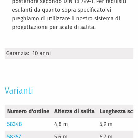
posteriore secondo DIN 18 799-1. Per requisiti
esulanti da quanto sopra specificato vi
preghiamo di utilizzare il nostro sistema di
progettazione per scale di salita.
Maggiori
10 anni
Informazioni
Varianti
Numero d'ordine
Altezza di salita
Lunghezza scala
58348
4,8 m
5,9 m
58357
5,6 m
6,7 m