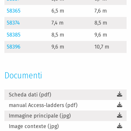
58365
6,5 m
7,6 m
58374
7,4 m
8,5 m
58385
8,5 m
9,6 m
58396
9,6 m
10,7 m
Documenti
Scheda dati (pdf)
manual Access-ladders (pdf)
Immagine principale (jpg)
Image contexte (jpg)