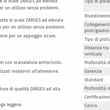
Maggiori
utte le scale ZARGES ad elevata
Tipo di prod
Informazioni
per un utilizzo senza problemi.
Rivestiment
i tutte le scale ZARGES ad elevata
Collegament
ro per un utilizzo senza problemi.
pioli/gradini
riore per un appoggio sicuro.
Tipo di pioli
Distanza tra 
verticale
mm con scanalatura antiscivolo.
Profondità d
zzati resistenti all'abrasione.
Garanzia
Standard
Profondità 
ura di qualità ZARGES ad alta
Certificazio
ega leggera.
Carico