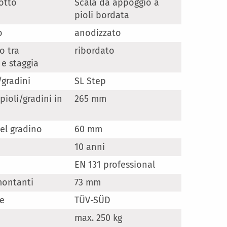
otto
Scala da appoggio a
pioli bordata
o
anodizzato
o tra
ribordato
 e staggia
/gradini
SL Step
pioli/gradini in
265 mm
el gradino
60 mm
10 anni
EN 131 professional
montanti
73 mm
ne
TÜV-SÜD
max. 250 kg