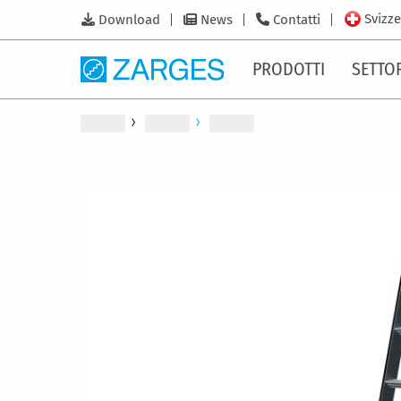
Svizze
Download
News
Contatti
PRODOTTI
SETTO
Vai
alla
fine
della
galleria
di
immagini