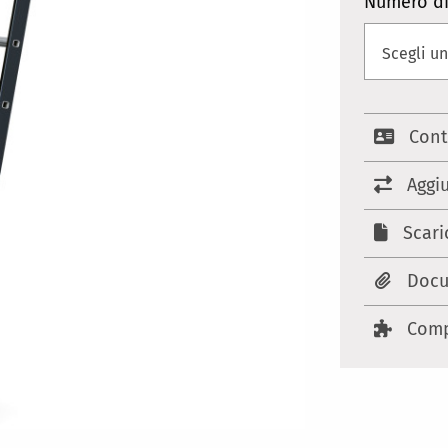
Numero di
Cont
Aggi
Scari
Docu
Comp