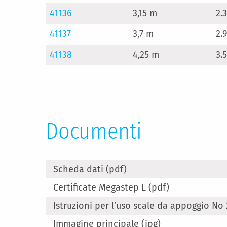
41136
3,15 m
2.
41137
3,7 m
2.
41138
4,25 m
3.
Documenti
Scheda dati (pdf)
Certificate Megastep L (pdf)
Istruzioni per l’uso scale da appoggio No
Immagine principale (jpg)