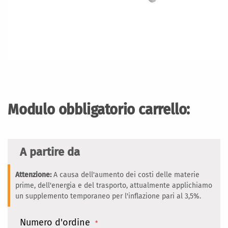
Vai
all'inizio
della
Modulo obbligatorio carrello:
galleria
di
immagini
A partire da
Attenzione:
A causa dell'aumento dei costi delle materie
prime, dell'energia e del trasporto, attualmente applichiamo
un supplemento temporaneo per l'inflazione pari al 3,5%.
Numero d'ordine