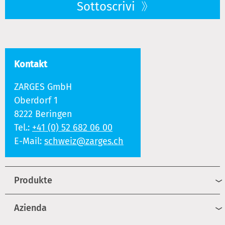
Sottoscrivi
Kontakt
ZARGES GmbH
Oberdorf 1
8222 Beringen
Tel.:
+41 (0) 52 682 06 00
E-Mail:
schweiz@zarges.ch
Produkte
Azienda