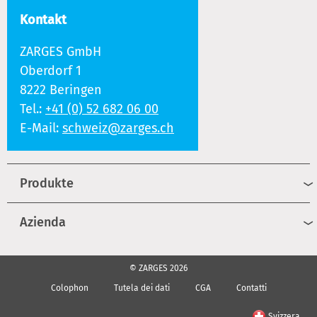
Kontakt
ZARGES GmbH
Oberdorf 1
8222 Beringen
Tel.:
+41 (0) 52 682 06 00
E-Mail:
schweiz@zarges.ch
Produkte
Azienda
© ZARGES 2026
Colophon
Tutela dei dati
CGA
Contatti
Svizzera