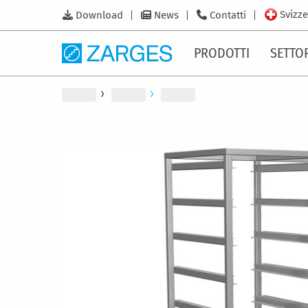
Svizze
Download
News
Contatti
PRODOTTI
SETTO
Vai
alla
fine
della
galleria
di
immagini