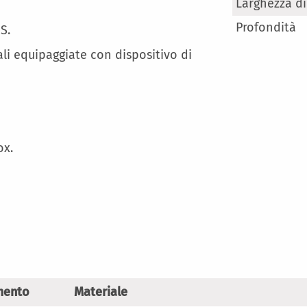
Maggiori
Larghezza di
Informazioni
Profondità
S.
ali equipaggiate con dispositivo di
ox.
mento
Materiale