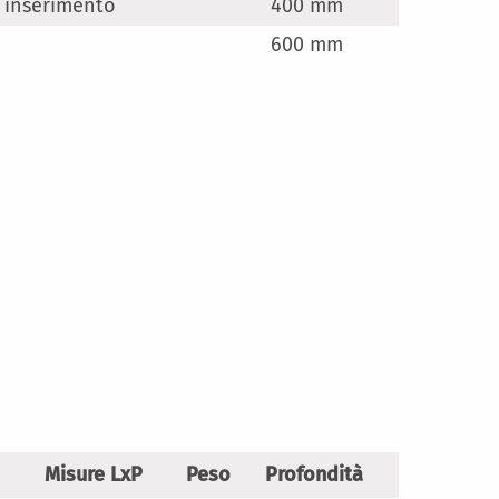
 inserimento
400 mm
600 mm
Misure LxP
Peso
Profondità