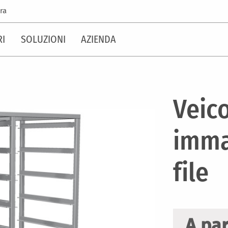
ra
RI
SOLUZIONI
AZIENDA
Veico
imma
file
A par