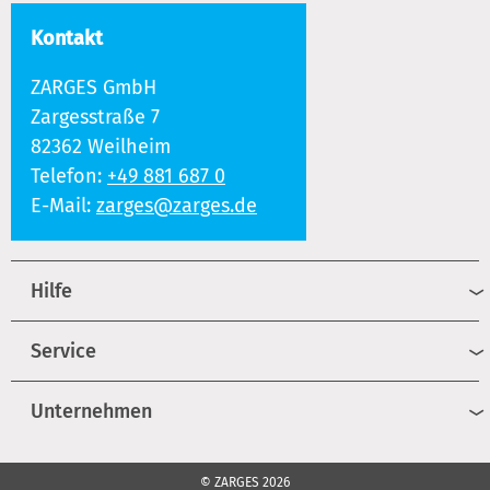
Kontakt
ZARGES GmbH
Zargesstraße 7
82362 Weilheim
Telefon:
+49 881 687 0
E-Mail:
zarges@zarges.de
Hilfe
Service
Unternehmen
© ZARGES 2026