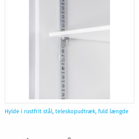
Hylde i rustfrit stål, teleskopudtræk, fuld længde