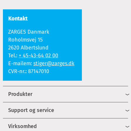
Kontakt
ZARGES Danmark
Roholmsvej 15
2620 Albertslund
Tel.:
+ 45-43-64 02 00
E-mailem:
stiger@zarges.dk
CVR-nr.: 87147010
Produkter
Support og service
Virksomhed