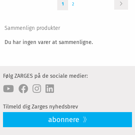
Side
Side
Du
Side
Videre
1
2
læser
i
øjeblikket
side
Sammenlign produkter
Du har ingen varer at sammenligne.
Følg ZARGES på de sociale medier:
Tilmeld dig Zarges nyhedsbrev
abonnere