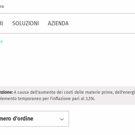
ra
RI
SOLUZIONI
AZIENDA
ra
nzione:
A causa dell'aumento dei costi delle materie prime, dell'energ
lemento temporaneo per l'inflazione pari al 3,5%.
mero d'ordine