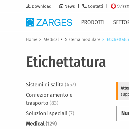
Svizze
Download
News
Contatti
PRODOTTI
SETTO
Home
Medical
Sistema modulare
Etichettatu
Etichettatura
Sistemi di salita
(457)
Atte
Confezionamento e
supp
trasporto
(83)
Soluzioni speciali
(7)
Nu
Medical
(129)