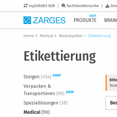
myZARGES B2B
Fachhändlersuche
Do
SHOP
PRODUKTE
BRAN
Home
Medical
Modulsystem
Etikettierung
Etikettierung
SHOP
Steigen
(454)
Bitt
Verpacken &
Teue
SHOP
Transportieren
(88)
Speziallösungen
(38)
Bes
Medical
(96)