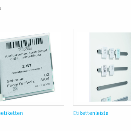
l
eetiketten
Etikettenleiste