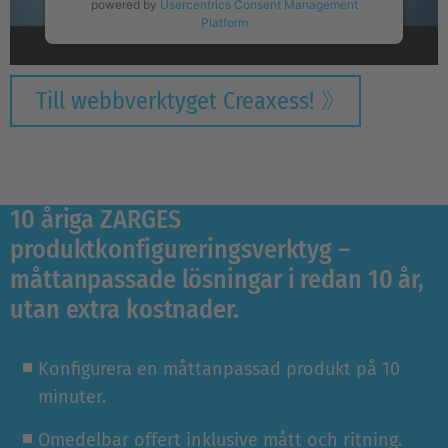
powered by
Usercentrics Consent Management
Platform
Till webbverktyget Creaxess!
10 åriga ZARGES
produktkonfigureringsverktyg –
måttanpassade lösningar i redan 10 år,
utan extra kostnader.
Konfigurera en måttanpassad produkt på 10
minuter.
Omedelbar offert inklusive mått och ritning.