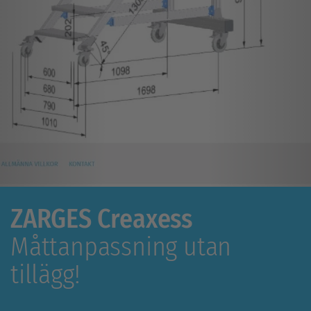
ZARGES Creaxess
Måttanpassning utan
tillägg!