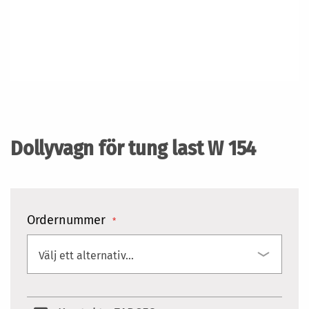
Hoppa
till
början
Dollyvagn för tung last W 154
av
bildgalleriet
Ordernummer