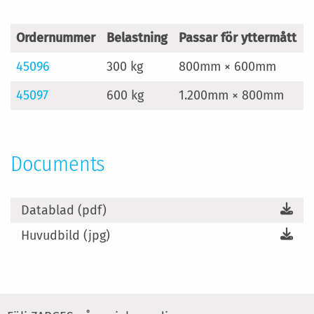
Ordernummer
Belastning
Passar för yttermått
V
45096
300 kg
800mm × 600mm
8
45097
600 kg
1.200mm × 800mm
1
Documents
Datablad (pdf)
Huvudbild (jpg)