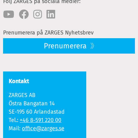
Följ ZARGES på sociala medier:
Prenumerera på ZARGES Nyhetsbrev
Prenumerera
Kontakt
ZARGES AB
Östra Bangatan 14
SE-195 60 Arlandastad
Tel.:
+46 8-591 220 00
Mail:
office@zarges.se