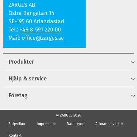
ZARGES AB
Östra Bangatan 14
SE-195 60 Arlandastad
Tel.:
+46 8-591 220 00
Mail:
office@zarges.se
Produkter
Hjälp & service
Företag
© ZARGES 2026
Säljvillkor
Impressum
Dataskydd
Allmänna villkor
Kontakt