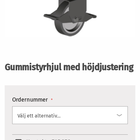
Hoppa
till
början
Gummistyrhjul med höjdjustering
av
bildgalleriet
Ordernummer