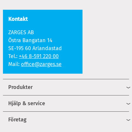
Kontakt
ZARGES AB
Östra Bangatan 14
SE-195 60 Arlandastad
Tel.:
+46 8-591 220 00
Mail:
office@zarges.se
Produkter
Hjälp & service
Företag