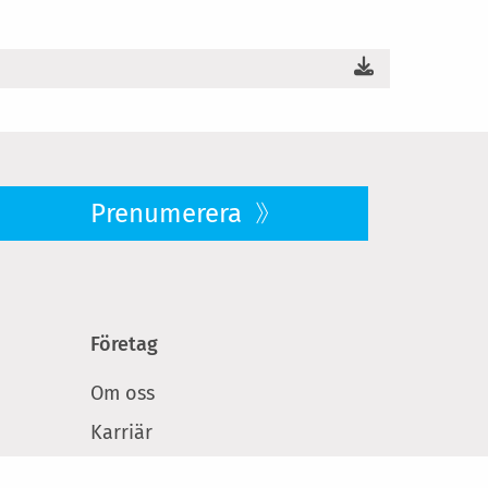
Prenumerera
Företag
Om oss
Karriär
 på
Hållbarhet