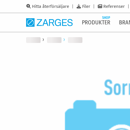
Hitta återförsäljare
Filer
Referenser
SHOP
PRODUKTER
BRA
Hoppa
till
slutet
av
bildgalleriet