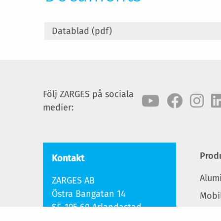
Datablad (pdf)
Följ ZARGES på sociala
medier:
Prod
Kontakt
Alum
ZARGES AB
Östra Bangatan 14
Mobil
SE-195 60 Arlandastad
Steg
Tel.:
+46 8-591 220 00