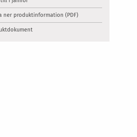
till i jämför
 ner produktinformation (PDF)
uktdokument