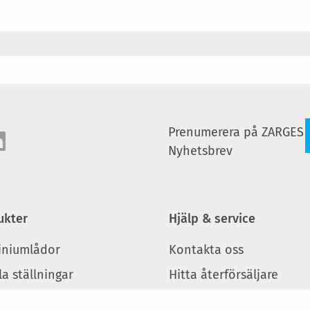
Prenumerera på ZARGES
Nyhetsbrev
ukter
Hjälp & service
iniumlådor
Kontakta oss
a ställningar
Hitta återförsäljare
ar och arbetsbockar
Webbinar: Säkert arbete