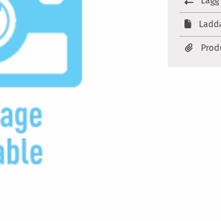
Lägg 
Ladda
Prod