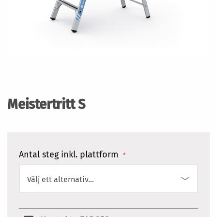
Hoppa
till
början
Meistertritt S
av
bildgalleriet
Antal steg inkl. plattform