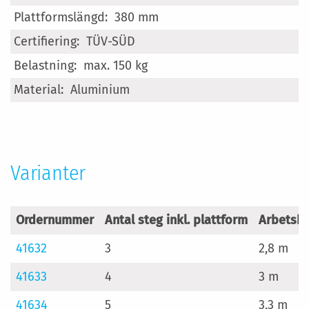
380 mm
TÜV-SÜD
max. 150 kg
Aluminium
Varianter
Ordernummer
Antal steg inkl. plattform
Arbetsh
41632
3
2,8 m
41633
4
3 m
41634
5
3,3 m