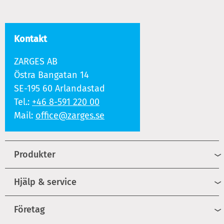
Kontakt
ZARGES AB
Östra Bangatan 14
SE-195 60 Arlandastad
Tel.:
+46 8-591 220 00
Mail:
office@zarges.se
Produkter
Hjälp & service
Företag