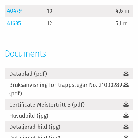
40479
10
4,6 m
41635
12
5,1 m
Documents
Datablad (pdf)
Bruksanvisning för trappstegar No. 21000289
(pdf)
Certificate Meistertritt S (pdf)
Huvudbild (jpg)
Detaljerad bild (jpg)
Detaljerad bild (jpg)