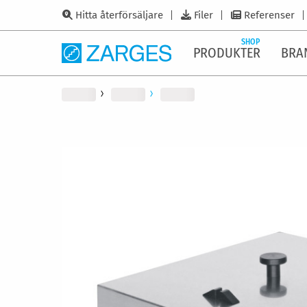
Hitta återförsäljare
Filer
Referenser
SHOP
PRODUKTER
BRA
Hoppa
till
slutet
av
bildgalleriet