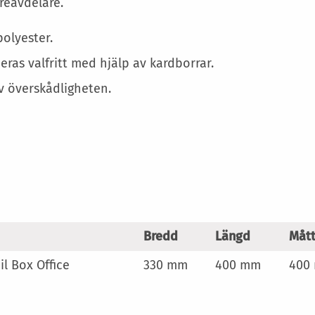
Mer
reavdelare.
information
olyester.
ras valfritt med hjälp av kardborrar.
v överskådligheten.
Bredd
Längd
Måt
il Box Office
330 mm
400 mm
400