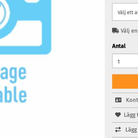
Välj en
Antal
Kont
Lägg t
Lägg 