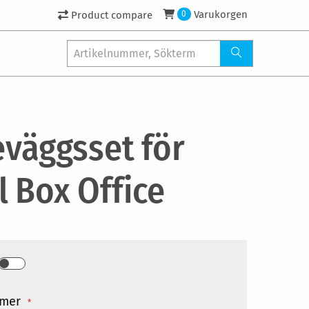
Varukorgen
Product compare
0
eväggsset för
l Box Office
mer