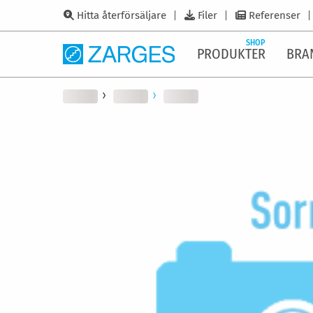
Hitta återförsäljare
Filer
Referenser
SHOP
PRODUKTER
BRA
Hoppa
till
slutet
av
bildgalleriet