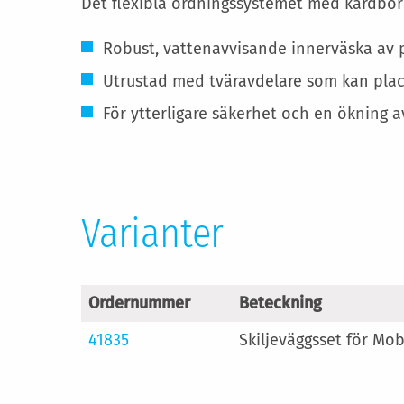
Det flexibla ordningssystemet med kardbor
Robust, vattenavvisande innerväska av p
Utrustad med tväravdelare som kan place
För ytterligare säkerhet och en ökning a
Varianter
Ordernummer
Beteckning
41835
Skiljeväggsset för Mob