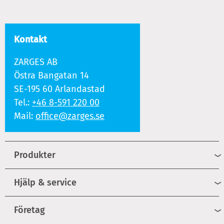
Kontakt
ZARGES AB
Östra Bangatan 14
SE-195 60 Arlandastad
Tel.:
+46 8-591 220 00
Mail:
office@zarges.se
Produkter
Hjälp & service
Företag