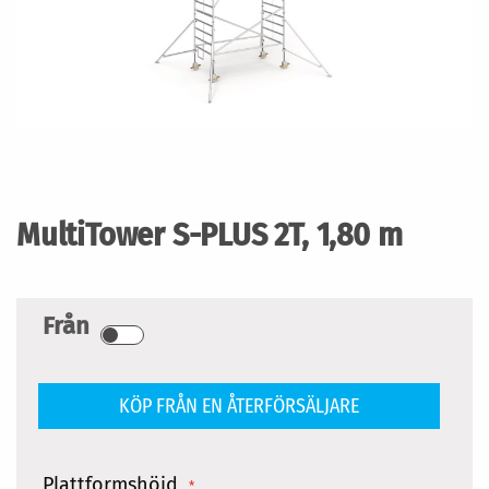
Hoppa
till
början
MultiTower S-PLUS 2T, 1,80 m
av
bildgalleriet
Från
KÖP FRÅN EN ÅTERFÖRSÄLJARE
Plattformshöjd