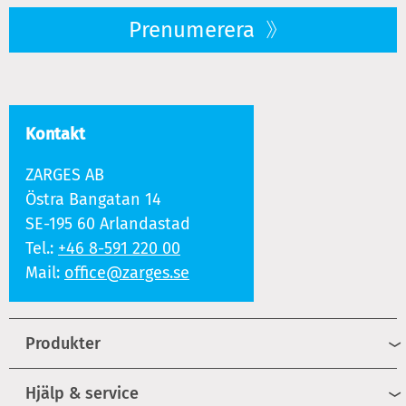
Prenumerera
Kontakt
ZARGES AB
Östra Bangatan 14
SE-195 60 Arlandastad
Tel.:
+46 8-591 220 00
Mail:
office@zarges.se
Produkter
Hjälp & service