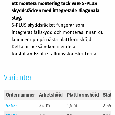
att montera montering tack vare S-PLUS
skyddsräcken med integrerade diagonala
stag.
S-PLUS skyddsräcket fungerar som
integrerat fallskydd och monteras innan du
kommer upp på nästa plattformshöjd.
Detta är också rekommenderat
förstahandsval i ställningsföreskrifterna.
Varianter
Ordernummer
Arbetshöjd
Plattformshöjd
Ställ
52425
3,4 m
1,4 m
2,65 