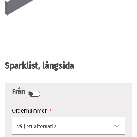
Hoppa
till
början
Sparklist, långsida
av
bildgalleriet
Från
Ordernummer