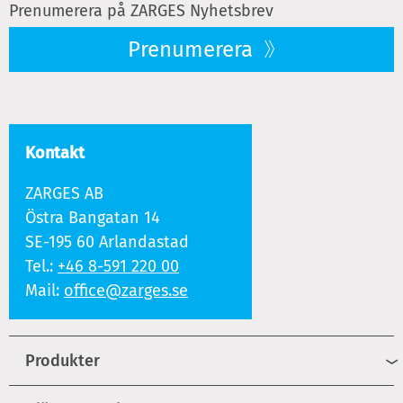
Prenumerera på ZARGES Nyhetsbrev
Prenumerera
Kontakt
ZARGES AB
Östra Bangatan 14
SE-195 60 Arlandastad
Tel.:
+46 8-591 220 00
Mail:
office@zarges.se
Produkter