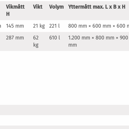
Vikmått
Vikt
Volym
Yttermått max. L x B x H
H
m
145 mm
21 kg
221 l
800 mm × 600 mm × 600
287 mm
62
610 l
1.200 mm × 800 mm × 900
kg
mm