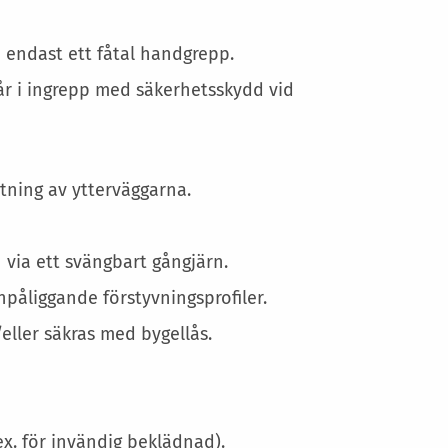
Mer
information
 endast ett fåtal handgrepp.
går i ingrepp med säkerhetsskydd vid
ttning av ytterväggarna.
via ett svängbart gångjärn.
påliggande förstyvningsprofiler.
eller säkras med bygellås.
ex. för invändig beklädnad).