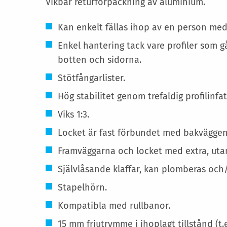
Vikbar returförpackning av aluminium.
Kan enkelt fällas ihop av en person med
Enkel hantering tack vare profiler som 
botten och sidorna.
Stötfångarlister.
Hög stabilitet genom trefaldig profilinfa
Viks 1:3.
Locket är fast förbundet med bakväggen 
Framväggarna och locket med extra, utan
Självlåsande klaffar, kan plomberas och/
Stapelhörn.
Kompatibla med rullbanor.
15 mm friutrymme i ihoplagt tillstånd (t.