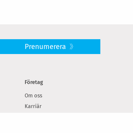
Prenumerera
Företag
Om oss
Karriär
 på
Hållbarhet
Press