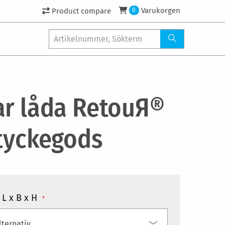
Varukorgen
Product compare
0
ar låda RetouЯ®
styckegods
L x B x H