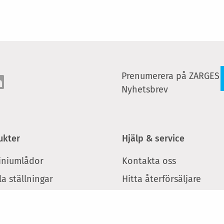
Prenumerera på ZARGES
Nyhetsbrev
ukter
Hjälp & service
iniumlådor
Kontakta oss
a ställningar
Hitta återförsäljare
ar och arbetsbockar
Webbinar: Säkert arbete
höjd
xess trappor och
tformar
Reservdelar till stegar