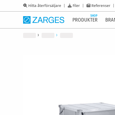
Hitta återförsäljare
Filer
Referenser
SHOP
PRODUKTER
BRA
Hoppa
till
slutet
av
bildgalleriet