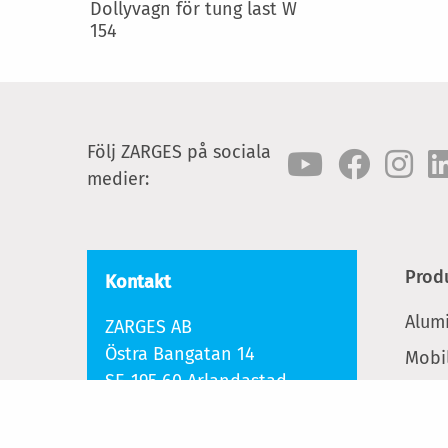
Dollyvagn för tung last W
154
Följ ZARGES på sociala
medier:
Prod
Kontakt
Alum
ZARGES AB
Östra Bangatan 14
Mobil
SE-195 60 Arlandastad
Steg
Tel.:
+46 8-591 220 00
Crea
Mail:
office@zarges.se
plat