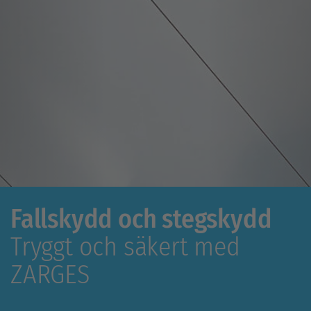
Fallskydd och stegskydd
Tryggt och säkert med
ZARGES