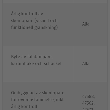
Årlig kontroll av
skenlöpare (visuell och
Alla
funktionell granskning)
Byte av falldämpare,
karbinhake och schackel
Alla
Ombyggnad av skenlöpare
47588,
för överenstämmelse, inkl.
47562,
årlig kontroll
47572