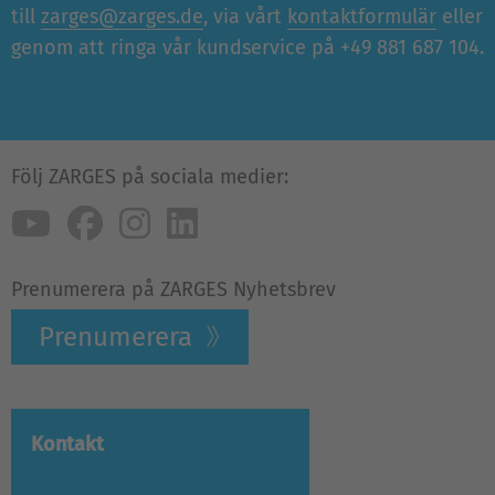
till
zarges@zarges.de
, via vårt
kontaktformulär
eller
genom att ringa vår kundservice på +49 881 687 104.
Följ ZARGES på sociala medier:
Prenumerera på ZARGES Nyhetsbrev
Prenumerera
Kontakt