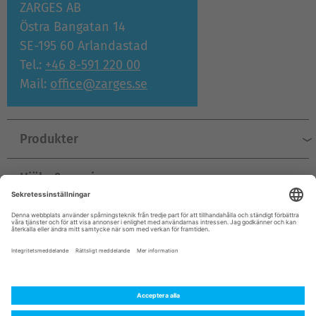
ZARGES AB
Östra Bangatan 14
SE-195 60 Arlandastad
Tel.:
+46 8-591 220 00
Mail:
office@zarges.se
Produkter
Hjälp & service
Företag
© ZARGES 2026
Säljvillkor
Impressum
Dataskydd
Allmänna villkor
Kontakt