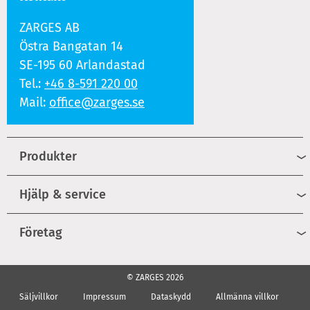
ZARGES AB
Östra Bangatan 14
SE-195 60 Arlandastad
Tel.:
+46 8-591 220 00
Mail:
office@zarges.se
Produkter
Hjälp & service
Företag
© ZARGES 2026
Säljvillkor
Impressum
Dataskydd
Allmänna villkor