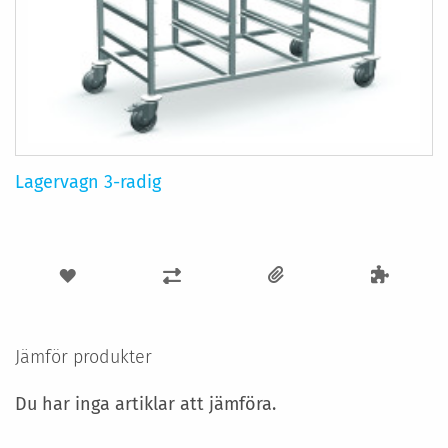
Lagervagn 3-radig
LÄGG
LÄGG
TILL
TILL
I
I
Jämför produkter
ÖNSKELISTA
JÄMFÖR
Du har inga artiklar att jämföra.