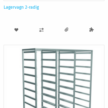
Lagervagn 2-radig
LÄGG
LÄGG
TILL
TILL
I
I
ÖNSKELISTA
JÄMFÖR