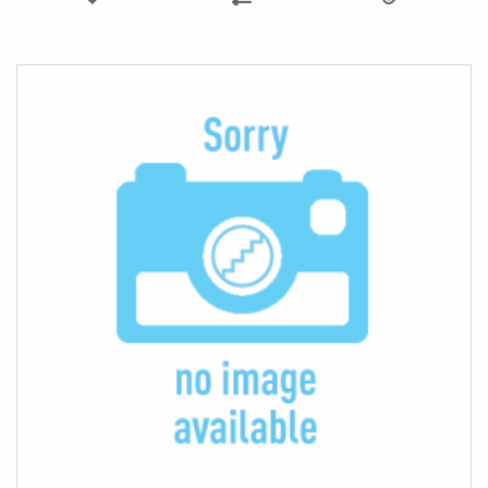
TILL
TILL
I
I
ÖNSKELISTA
JÄMFÖR