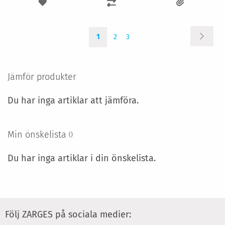
LÄGG
LÄGG
TILL
TILL
Sida
Sida
You're
Sida
Sida
I
I
Nästa
1
2
3
currently
reading
ÖNSKELISTA
JÄMFÖR
page
Jämför produkter
Du har inga artiklar att jämföra.
Min önskelista
Du har inga artiklar i din önskelista.
Följ ZARGES på sociala medier: