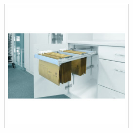
I
I
ÖNSKELISTA
JÄMFÖR