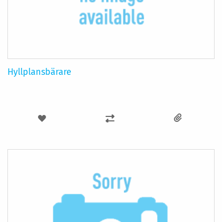
Hyllplansbärare
LÄGG
LÄGG
TILL
TILL
I
I
ÖNSKELISTA
JÄMFÖR