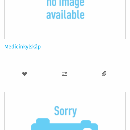
Medicinkylskåp
LÄGG
LÄGG
TILL
TILL
I
I
ÖNSKELISTA
JÄMFÖR