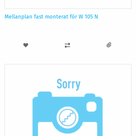
Mellanplan fast monterat för W 105 N
LÄGG
LÄGG
TILL
TILL
I
I
ÖNSKELISTA
JÄMFÖR