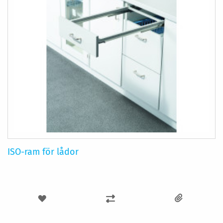
ISO-ram för lådor
LÄGG
LÄGG
TILL
TILL