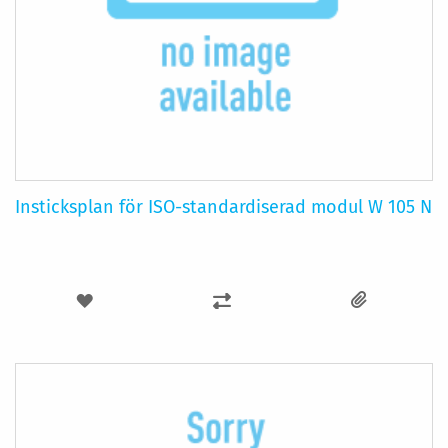
Insticksplan för ISO-standardiserad modul W 105 N
LÄGG
LÄGG
TILL
TILL
I
I
ÖNSKELISTA
JÄMFÖR