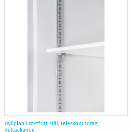
Hyllplan i rostfritt stål, teleskoputdrag,
heltäckande