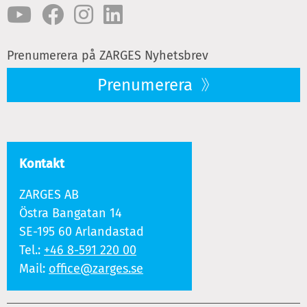
Prenumerera på ZARGES Nyhetsbrev
Prenumerera
Kontakt
ZARGES AB
Östra Bangatan 14
SE-195 60 Arlandastad
Tel.:
+46 8-591 220 00
Mail:
office@zarges.se