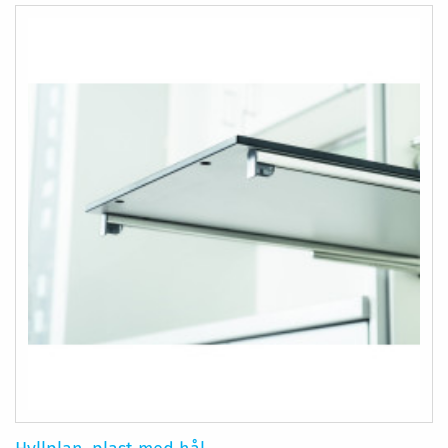
I
I
ÖNSKELISTA
JÄMFÖR