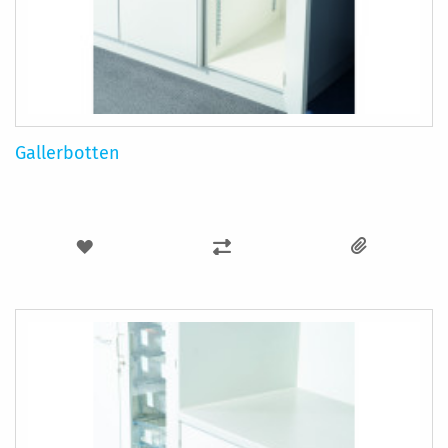
Gallerbotten
LÄGG
LÄGG
TILL
TILL
I
I
ÖNSKELISTA
JÄMFÖR