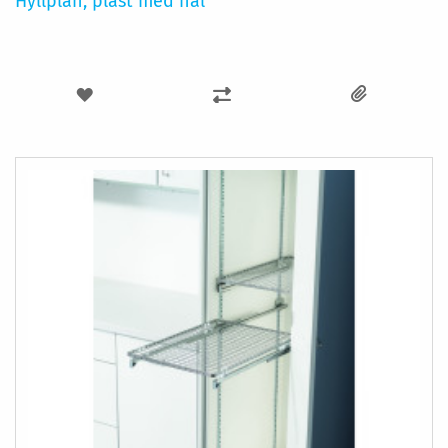
Hyllplan, plast med hål
LÄGG
LÄGG
TILL
TILL
I
I
ÖNSKELISTA
JÄMFÖR