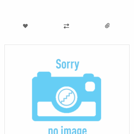
LÄGG
LÄGG
TILL
TILL
I
I
ÖNSKELISTA
JÄMFÖR