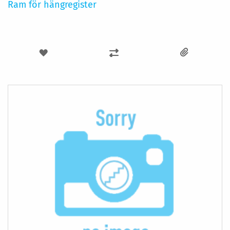
Ram för hängregister
LÄGG
LÄGG
TILL
TILL
I
I
ÖNSKELISTA
JÄMFÖR