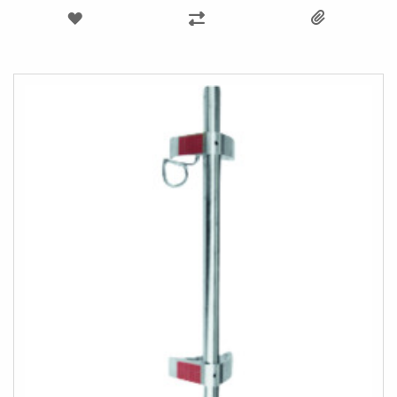
LÄGG
LÄGG
TILL
TILL
I
I
ÖNSKELISTA
JÄMFÖR