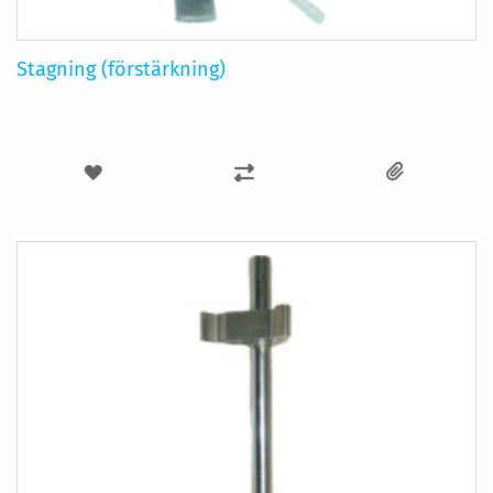
Stagning (förstärkning)
LÄGG
LÄGG
TILL
TILL
I
I
ÖNSKELISTA
JÄMFÖR