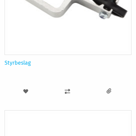
Styrbeslag
LÄGG
LÄGG
TILL
TILL
I
I
ÖNSKELISTA
JÄMFÖR