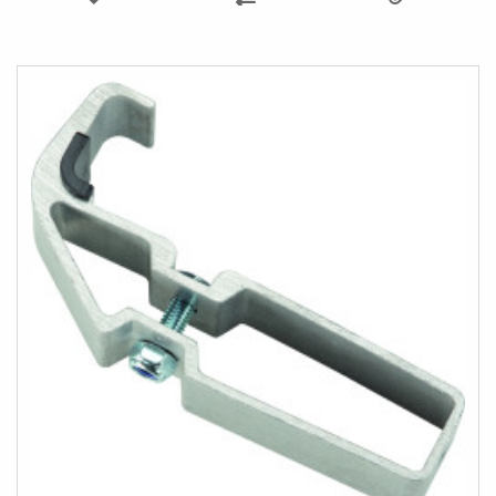
TILL
TILL
I
I
ÖNSKELISTA
JÄMFÖR