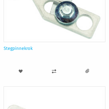
Stegpinnekrok
LÄGG
LÄGG
TILL
TILL
I
I
ÖNSKELISTA
JÄMFÖR