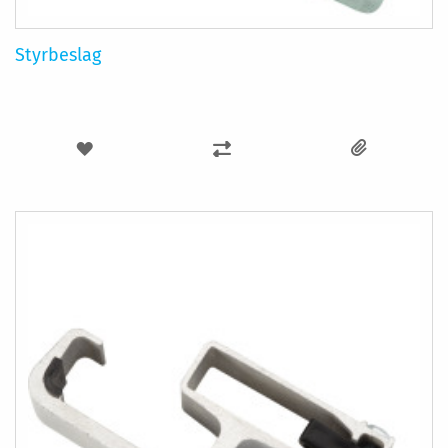
Styrbeslag
LÄGG
LÄGG
TILL
TILL
I
I
ÖNSKELISTA
JÄMFÖR