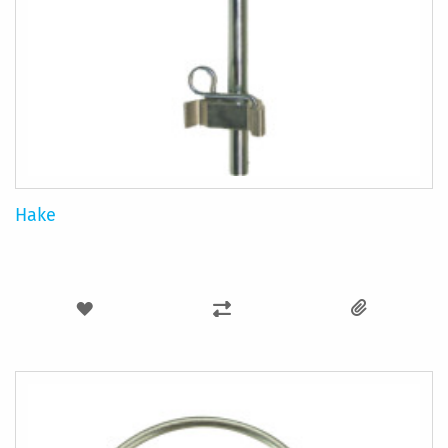
Hake
LÄGG
LÄGG
TILL
TILL
I
I
ÖNSKELISTA
JÄMFÖR