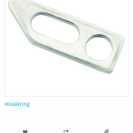
Hissäkring
LÄGG
LÄGG