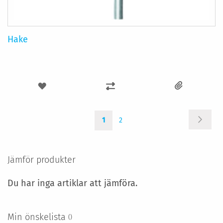
Hake
LÄGG
LÄGG
TILL
TILL
Sida
Sida
You're
Sida
I
I
Nästa
1
2
currently
reading
ÖNSKELISTA
JÄMFÖR
page
Jämför produkter
Du har inga artiklar att jämföra.
Min önskelista