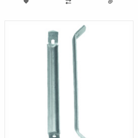
LÄGG
LÄGG
TILL
TILL
I
I
ÖNSKELISTA
JÄMFÖR