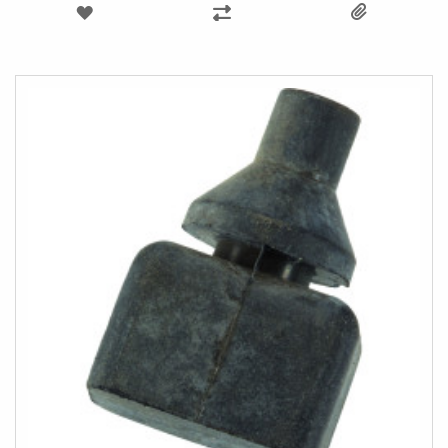
LÄGG
LÄGG
TILL
TILL
I
I
ÖNSKELISTA
JÄMFÖR