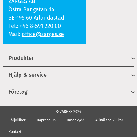
ZARGES AB
Östra Bangatan 14
SE-195 60 Arlandastad
Tel.:
+46 8-591 220 00
Mail:
office@zarges.se
Produkter
Hjälp & service
Företag
© ZARGES 2026
Säljvillkor
Impressum
Dataskydd
Allmänna villkor
Kontakt