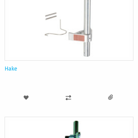
Hake
LÄGG
LÄGG
TILL
TILL
I
I
ÖNSKELISTA
JÄMFÖR